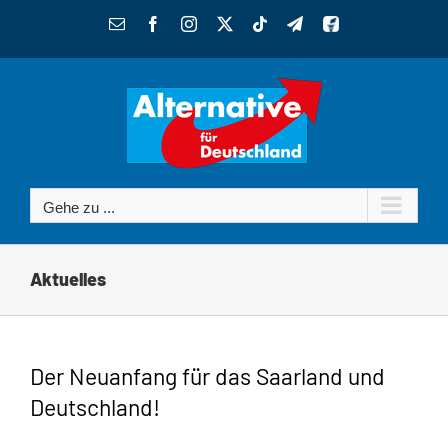
Zum
E-
Facebook
Instagram
X
Tiktok
Telegram
Benutzerdefiniert
Inhalt
Mail
springen
Gehe zu ...
Aktuelles
Der Neuanfang für das Saarland und
Deutschland!