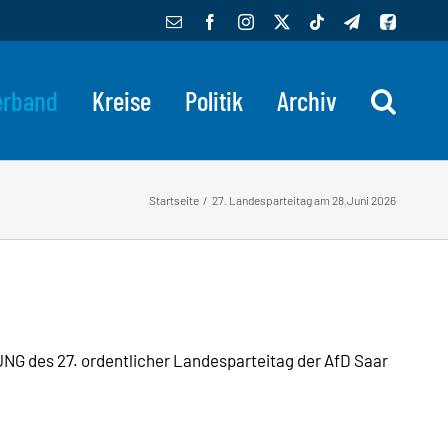
E-
Facebook
Instagram
X
Tiktok
Telegram
Benutzerde
Mail
erband
Kreise
Politik
Archiv
Startseite
27. Landesparteitag am 28.Juni 2026
des 27. ordentlicher Landesparteitag der AfD Saar
g