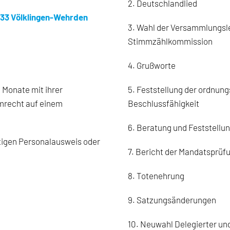
2. Deutschlandlied
6333 Völklingen-Wehrden
3. Wahl der Versammlungslei
Stimmzählkommission
4. Grußworte
i Monate mit ihrer
5. Feststellung der ordnun
mmrecht auf einem
Beschlussfähigkeit
6. Beratung und Feststellu
̈ltigen Personalausweis oder
7. Bericht der Mandatsprü
8. Totenehrung
9. Satzungsänderungen
10. Neuwahl Delegierter und