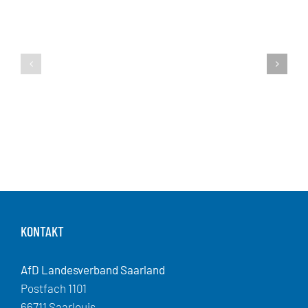
KONTAKT
AfD Landesverband Saarland
Postfach 1101
66711 Saarlouis