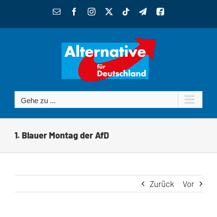
Zum
E-
Facebook
Instagram
X
Tiktok
Telegram
Benutzerdefiniert
Inhalt
Mail
springen
Gehe zu ...
1. Blauer Montag der AfD
Zurück
Vor