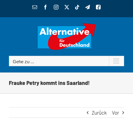
Zum
E-
Facebook
Instagram
X
Tiktok
Telegram
Benutzerdefiniert
Inhalt
Mail
springen
Gehe zu ...
Frauke Petry kommt ins Saarland!
Zurück
Vor